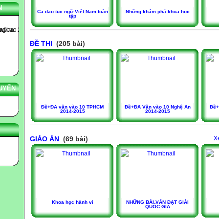
N
Ca dao tục ngữ Việt Nam toàn
Những khám phá khoa học
tập
ĐỀ THI
(205 bài)
UYẾN
Đề+ĐA văn vào 10 TPHCM
Đề+ĐA Văn vào 10 Nghệ An
Đề+
2014-2015
2014-2015
GIÁO ÁN
(69 bài)
X
Khoa học hành vi
NHỮNG BÀI VĂN ĐẠT GIẢI
QUỐC GIA