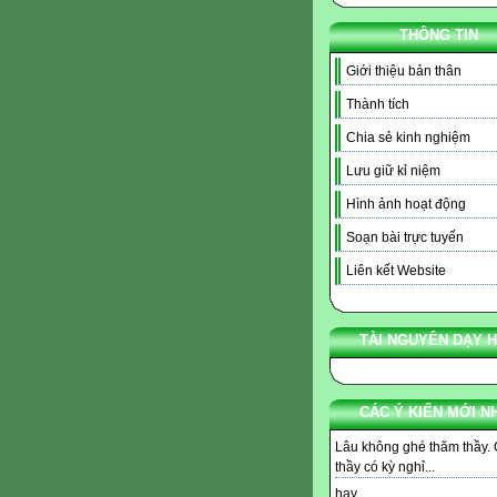
THÔNG TIN
Giới thiệu bản thân
Thành tích
Chia sẻ kinh nghiệm
Lưu giữ kỉ niệm
Hình ảnh hoạt động
Soạn bài trực tuyến
Liên kết Website
TÀI NGUYÊN DẠY 
CÁC Ý KIẾN MỚI N
Lâu không ghé thăm thầy.
thầy có kỳ nghỉ...
hay ...