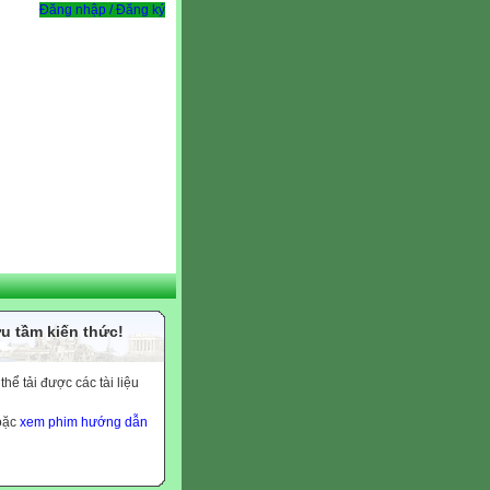
Đăng nhập / Đăng ký
u tầm kiến thức!
ể tải được các tài liệu
hoặc
xem phim hướng dẫn