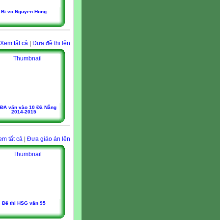
Bi vo Nguyen Hong
Xem tất cả
|
Đưa đề thi lên
ĐA văn vào 10 Đà Nẵng
2014-2015
em tất cả
|
Đưa giáo án lên
Đề thi HSG văn 95