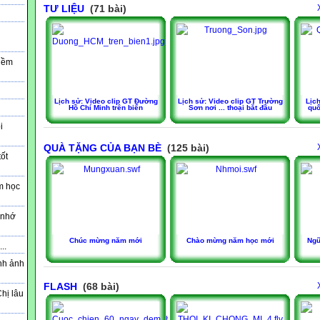
TƯ LIỆU
(71 bài)
i
iềm
Lịch sử: Video clip GT Đường
Lịch sử: Video clip GT Trường
Lịc
Hồ Chí Minh trên biển
Sơn nơi ... thoại bắt đầu
quố
i
QUÀ TẶNG CỦA BẠN BÈ
(125 bài)
ốt
m học
 nhớ
Chúc mừng năm mới
Chào mừng năm học mới
Ngữ
..
nh ảnh
FLASH
(68 bài)
Chị lâu