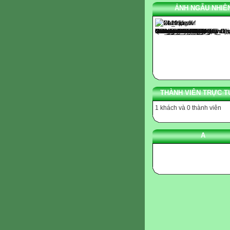
ẢNH NGẪU NHIÊ
THÀNH VIÊN TRỰC T
1 khách và 0 thành viên
A