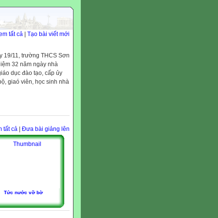
em tất cả
|
Tạo bài viết mới
ày 19/11, trường THCS Sơn
ỷ niệm 32 năm ngày nhà
iáo dục đào tạo, cấp ủy
, giaó viên, học sinh nhà
 tất cả
|
Đưa bài giảng lên
Tức nước vỡ bờ