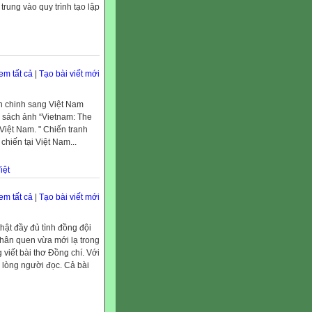
trung vào quy trình tạo lập
em tất cả
|
Tạo bài viết mới
iễn chinh sang Việt Nam
n sách ảnh “Vietnam: The
Việt Nam. " Chiến tranh
hiến tại Việt Nam...
iệt
em tất cả
|
Tạo bài viết mới
thật đầy đủ tình đồng đội
hân quen vừa mới lạ trong
viết bài thơ Đồng chí. Với
g lòng người đọc. Cả bài