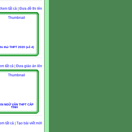
Xem tất cả
|
Đưa đề thi lên
thi thử THPT 2020 (số 4)
em tất cả
|
Đưa giáo án lên
KN NGỮ VĂN THPT CẤP
TỈNH
em tất cả
|
Tạo bài viết mới