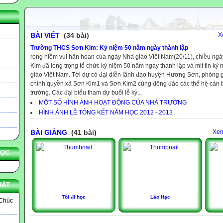
BÀI VIẾT
(34 bài)
X
Trường THCS Sơn Kim: Kỷ niệm 50 năm ngày thành lập
rong niềm vui hân hoan của ngày Nhà giáo Việt Nam(20/11), chiều ng
Kim đã long trọng tổ chức kỷ niệm 50 năm ngày thành lập và mít tin k
giáo Việt Nam. Tới dự có đại diễn lãnh đạo huyện Hương Sơn, phòng g
chính quyền xã Sơn Kim1 và Sơn Kim2 cùng đông đảo các thế hệ cán bộ
trường. Các đại biểu tham dự buổi lễ kỷ...
MỘT SỐ HÌNH ẢNH HOẠT ĐỘNG CỦA NHÀ TRƯỜNG
HÌNH ẢNH LỄ TỔNG KẾT NĂM HỌC 2012 - 2013
BÀI GIẢNG
(41 bài)
Xem
HỌC
HẤT
Tôi đi học
Lão Hạc
 Chúc