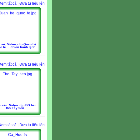
Xem tất cả
|
Đưa tư liệu lên
h sử: Video clip Quan hệ
c tế ... chiến tranh lạnh
Xem tất cả
|
Đưa tư liệu lên
 văn: Video clip BG bài
thơ Tây tiến
Xem tất cả
|
Đưa tư liệu lên