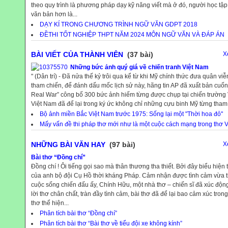
theo quy trình là phương pháp dạy kỹ năng viết mà ở đó, người học tập 
văn bản hơn là...
DẠY KÍ TRONG CHƯƠNG TRÌNH NGỮ VĂN GDPT 2018
ĐỀTHI TỐT NGHIỆP THPT NĂM 2024 MÔN NGỮ VĂN VÀ ĐÁP ÁN
BÀI VIẾT CỦA THÀNH VIÊN
(37 bài)
X
Những bức ảnh quý giá về chiến tranh Việt Nam
" (Dân trí) - Đã nửa thế kỷ trôi qua kể từ khi Mỹ chính thức đưa quân v
tham chiến, để đánh dấu mốc lịch sử này, hãng tin AP đã xuất bản cuố
Real War” công bố 300 bức ảnh hiếm từng được chụp tại chiến trường 
Việt Nam đã để lại trong ký ức không chỉ những cựu binh Mỹ từng tham c
Bộ ảnh miền Bắc Việt Nam trước 1975: Sống lại một "Thời hoa đỏ"
Mấy vấn đề thi pháp thơ mới như là một cuộc cách mạng trong thơ V
NHỮNG BÀI VĂN HAY
(97 bài)
X
Bài thơ “Đồng chí”
Đồng chí ! Ôi tiếng gọi sao mà thân thương tha thiết. Bởi đây biểu hiện 
của anh bộ đội Cụ Hồ thời kháng Pháp. Cảm nhận được tình cảm vừa t
cuộc sống chiến đấu ấy, Chính Hữu, một nhà thơ – chiến sĩ đã xúc động 
lời thơ chân chất, tràn đầy tình cảm, bài thơ đã để lại bao cảm xúc tron
thơ thể hiện...
Phân tích bài thơ “Đồng chí”
Phân tích bài thơ “Bài thơ về tiểu đội xe không kính”