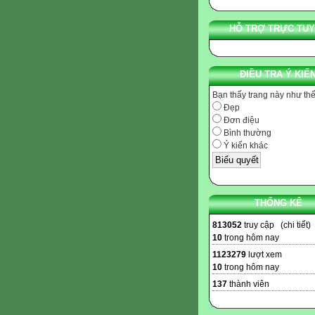
HỖ TRỢ TRỰC TU
ĐIỀU TRA Ý KIẾ
Bạn thấy trang này như th
Đẹp
Đơn điệu
Bình thường
Ý kiến khác
THỐNG KÊ
813052
truy cập (
chi tiết
)
10
trong hôm nay
1123279
lượt xem
10
trong hôm nay
137
thành viên