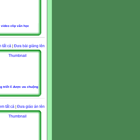
video clip văn học
 tất cả
|
Đưa bài giảng lên
 triết lí được ưa chuộng
em tất cả
|
Đưa giáo án lên