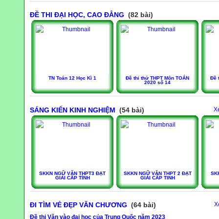
ĐỀ THI ĐẠI HỌC, CAO ĐẲNG
(82 bài)
TN Toán 12 Học Kì 1
Đề thi thử THPT Môn TOÁN
Đề 
2020 số 14
SÁNG KIẾN KINH NGHIỆM
(54 bài)
X
SKKN NGỮ VĂN THPT3 ĐẠT
SKKN NGỮ VĂN THPT 2 ĐẠT
SK
GIẢI CẤP TỈNH
GIẢI CẤP TINH
ĐI TÌM VẺ ĐẸP VĂN CHƯƠNG
(64 bài)
X
Đề thi Văn vào đại học của Trung Quốc năm 2023