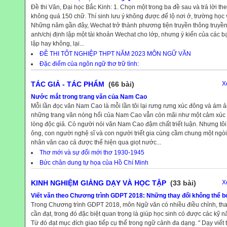
Đề thi Văn, Đại học Bắc Kinh: 1. Chọn một trong ba đề sau và trả lời the
không quá 150 chữ. Thí sinh lưu ý không được để lộ nơi ở, trường học v
Những năm gần đây, Wechat trở thành phương tiện truyền thông truyền t
anh/chị định lập một tài khoản Wechat cho lớp, nhưng ý kiến của các b
lập hay không, lại...
ĐỀ THI TỐT NGHIỆP THPT NĂM 2023 MÔN NGỮ VĂN
Đặc điểm của ngôn ngữ thơ trữ tình:
TÁC GIẢ - TÁC PHẨM
(66 bài)
X
Nước mắt trong trang văn của Nam Cao
Mỗi lần đọc văn Nam Cao là mỗi lần tôi lại rưng rưng xúc đông và ám ả
những trang văn nóng hổi của Nam Cao vẫn còn mãi như một cảm xúc 
lòng độc giả. Có người nói văn Nam Cao đậm chất triết luận. Nhưng tô
ông, con người nghệ sĩ và con người triết gia cùng cầm chung một ngòi b
nhân văn cao cả được thể hiện qua giọt nước...
Thơ mới và sự đổi mới thơ 1930-1945
Bức chân dung tự họa của Hồ Chí Minh
KINH NGHIỆM GIẢNG DẠY VÀ HỌC TẬP
(33 bài)
X
Viết văn theo Chương trình GDPT 2018: Những thay đổi không thể b
Trong Chương trình GDPT 2018, môn Ngữ văn có nhiều điều chỉnh, thay
cần đạt, trong đó đặc biệt quan trọng là giúp học sinh có được các kỹ nă
Từ đó đạt mục đích giao tiếp cụ thể trong ngữ cảnh đa dạng. " Dạy viết th