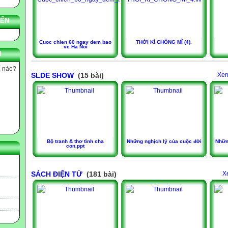
YẾN
Cuoc chien 60 ngay dem bao
THỜI KÌ CHỐNG MĨ (4).
ve Ha Noi
N
ế nào?
SLDE SHOW
(15 bài)
Xem
Bộ tranh & thơ tình cha
Những nghịch lý của cuộc đời
Những
con.ppt
SÁCH ĐIỆN TỬ
(181 bài)
X