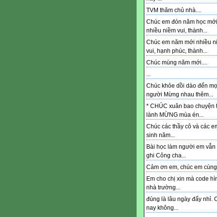
TVM thăm chủ nhà....
Chúc em đón năm học mớ
nhiều niềm vui, thành...
Chúc em năm mới nhiều n
vui, hạnh phúc, thành...
Chúc mùng năm mới....
...
Chúc khỏe dồi dào đến mọ
người Mừng nhau thêm...
* CHÚC xuân bao chuyện t
lành MỪNG mùa én...
Chúc các thầy cô và các e
sinh năm...
Bài học làm người em vẫn
ghi Công cha...
Cảm ơn em, chúc em cùng.
Em cho chị xin mà code hì
nhà trường...
đúng là lâu ngày đấy nhỉ. 
nay không...