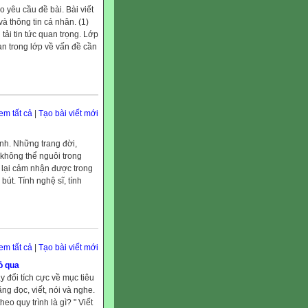
o yêu cầu đề bài. Bài viết
à thông tin cá nhân. (1)
ải tin tức quan trọng. Lớp
ạn trong lớp về vấn đề cần
em tất cả
|
Tạo bài viết mới
nh. Những trang đời,
không thể nguôi trong
i lại cảm nhận được trong
út. Tính nghệ sĩ, tính
em tất cả
|
Tạo bài viết mới
ỏ qua
 đổi tích cực về mục tiêu
ng đọc, viết, nói và nghe.
eo quy trình là gì? " Viết